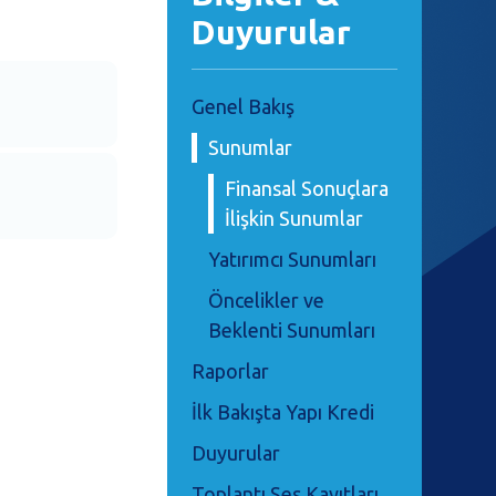
Duyurular
Genel Bakış
Sunumlar
Finansal Sonuçlara
İlişkin Sunumlar
Yatırımcı Sunumları
Öncelikler ve
Beklenti Sunumları
Raporlar
İlk Bakışta Yapı Kredi
Duyurular
Toplantı Ses Kayıtları