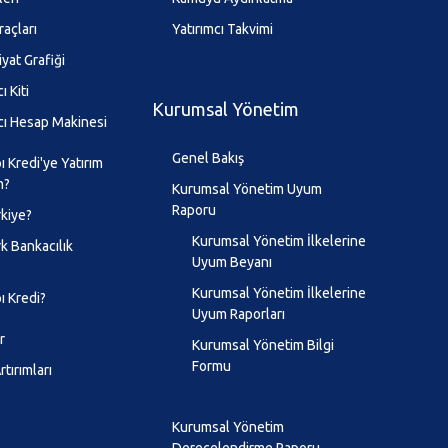
raçları
Yatırımcı Takvimi
iyat Grafiği
ı Kiti
Kurumsal Yönetim
cı Hesap Makinesi
Genel Bakış
 Kredi'ye Yatırım
m?
Kurumsal Yönetim Uyum
Raporu
kiye?
Kurumsal Yönetim İlkelerine
k Bankacılık
Uyum Beyanı
Kurumsal Yönetim İlkelerine
ı Kredi?
Uyum Raporları
r
Kurumsal Yönetim Bilgi
Formu
tırımları
Kurumsal Yönetim