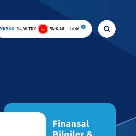
i
%-0.58
YKBNK
34,08 TRY
14:46
Finansal
Bilgiler &