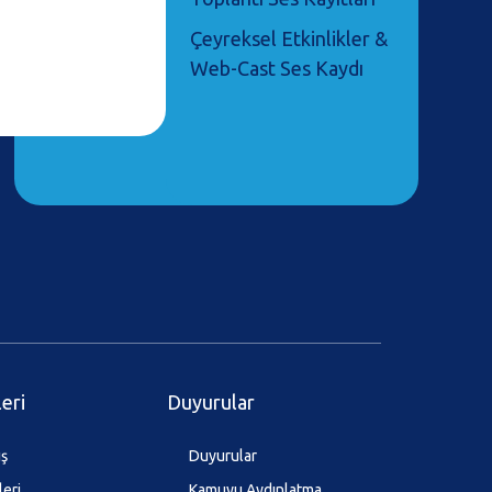
Çeyreksel Etkinlikler &
Web-Cast Ses Kaydı
leri
Duyurular
ış
Duyurular
leri
Kamuyu Aydınlatma