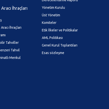
Derecelendirme Raporu
Aracı İhraçları
Yönetim Kurulu
Üst Yönetim
ış
Komiteler
Aracı İhraçları
Etik İlkeler ve Politikalar
ramı
AML Politikası
ilir Tahviller
Genel Kurul Toplantıları
enzeri Tahvil
Esas sözleşme
minatlı Menkul