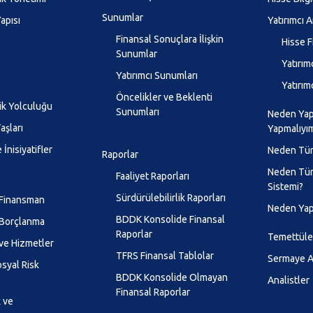
Sunumlar
apısı
Yatırımcı A
Finansal Sonuçlara İlişkin
Hisse F
Sunumlar
Yatırımc
Yatırımcı Sunumları
Yatırım
Öncelikler ve Beklenti
lik Yolculuğu
Sunumları
Neden Yapı
aşları
Yapmalıyı
 İnisiyatifler
Neden Tür
Raporlar
Neden Tür
Faaliyet Raporları
Sistemi?
Sürdürülebilirlik Raporları
 Finansman
Neden Yap
BDDK Konsolide Finansal
 Borçlanma
Raporlar
Temettüle
ve Hizmetler
TFRS Finansal Tablolar
Sermaye Ar
syal Risk
BDDK Konsolide Olmayan
Analistler
Finansal Raporlar
k ve