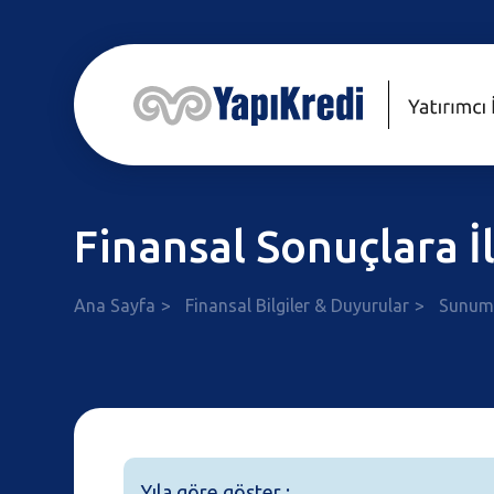
Finansal Sonuçlara İ
Ana Sayfa
Finansal Bilgiler & Duyurular
Sunum
Yıla göre göster :