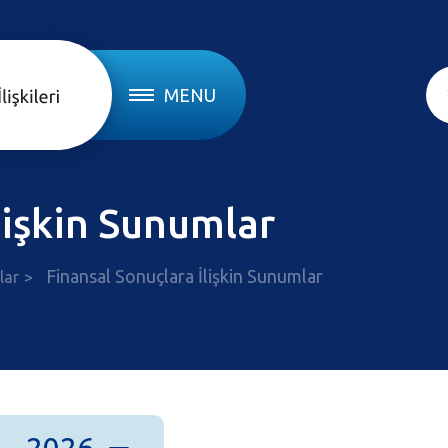
MENU
lişkin Sunumlar
Finansal Sonuçlara İlişkin Sunumlar
lar