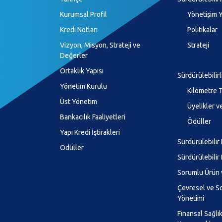
Kurumsal Profil
Yönetişim Y
Kredi Notları
Politikalar
Vizyon, Misyon, Strateji ve
Strateji
Değerler
Ortaklık Yapısı
Sürdürülebilir
Yönetim Kurulu
Kilometre T
Üst Yönetim
Üyelikler ve
Bankacılık Faaliyetleri
Ödüller
Yapı Kredi İştirakleri
Sürdürülebilir
Ödüller
Sürdürülebilir
Sorumlu Ürün 
Çevresel ve So
Yönetimi
Finansal Sağlı