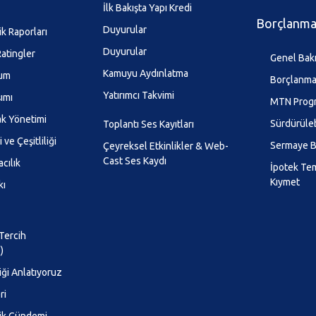
İlk Bakışta Yapı Kredi
Borçlanma 
Duyurular
ik Raporları
Duyurular
atingler
Genel Bak
Kamuyu Aydınlatma
lum
Borçlanma 
Yatırımcı Takvimi
şımı
MTN Prog
k Yönetimi
Sürdürüleb
Toplantı Ses Kayıtları
 ve Çeşitliliği
Sermaye B
Çeyreksel Etkinlikler & Web-
Cast Ses Kaydı
cılık
İpotek Te
Kıymet
kı
 Tercih
)
iği Anlatıyoruz
ri