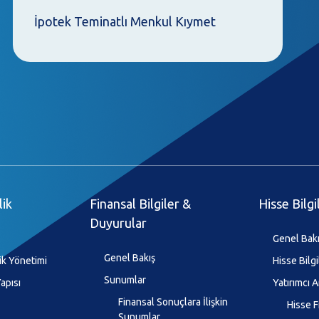
İpotek Teminatlı Menkul Kıymet
lik
Finansal Bilgiler &
Hisse Bilgi
Duyurular
Genel Bak
Genel Bakış
ik Yönetimi
Hisse Bilgi
Sunumlar
apısı
Yatırımcı A
Finansal Sonuçlara İlişkin
Hisse F
Sunumlar