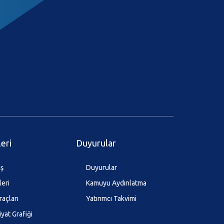
leri
Duyurular
ış
Duyurular
leri
Kamuyu Aydınlatma
raçları
Yatırımcı Takvimi
iyat Grafiği