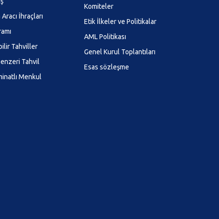
ış
Komiteler
Aracı İhraçları
Etik İlkeler ve Politikalar
ramı
AML Politikası
ilir Tahviller
Genel Kurul Toplantıları
enzeri Tahvil
Esas sözleşme
minatlı Menkul