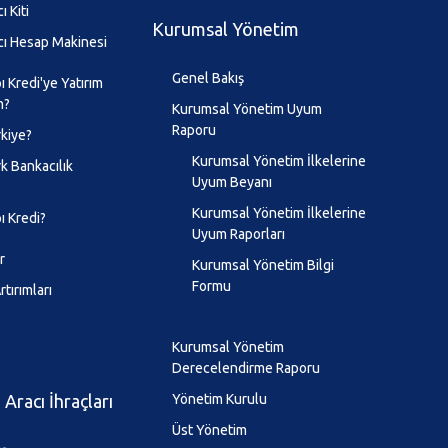
ı Kiti
Kurumsal Yönetim
cı Hesap Makinesi
Genel Bakış
 Kredi'ye Yatırım
m?
Kurumsal Yönetim Uyum
Raporu
kiye?
Kurumsal Yönetim İlkelerine
k Bankacılık
Uyum Beyanı
Kurumsal Yönetim İlkelerine
ı Kredi?
Uyum Raporları
r
Kurumsal Yönetim Bilgi
Formu
tırımları
Kurumsal Yönetim
Derecelendirme Raporu
Aracı İhraçları
Yönetim Kurulu
Üst Yönetim