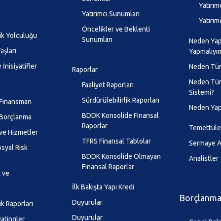
Yatırımc
Yatırımcı Sunumları
Yatırım
Öncelikler ve Beklenti
lik Yolculuğu
Sunumları
Neden Yapı
aşları
Yapmalıyı
 İnisiyatifler
Neden Tür
Raporlar
Neden Tür
Faaliyet Raporları
Sistemi?
Sürdürülebilirlik Raporları
 Finansman
Neden Yap
BDDK Konsolide Finansal
 Borçlanma
Raporlar
Temettüle
ve Hizmetler
TFRS Finansal Tablolar
Sermaye Ar
syal Risk
BDDK Konsolide Olmayan
Analistler
Finansal Raporlar
k ve
İlk Bakışta Yapı Kredi
Borçlanma 
Duyurular
ik Raporları
Duyurular
atingler