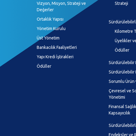
Vizyon, Misyon, Strateji ve
Strateji
Değerler
Ortaklık Yapısı
Sürdürülebilir
Yönetim Kurulu
Kilometre T
Üst Yönetim
Üyelikler ve
Bankacılık Faaliyetleri
Ödüller
Yapı Kredi İştirakleri
Sürdürülebilir
Ödüller
Sürdürülebilir
Sorumlu Ürün 
Çevresel ve So
Yönetimi
Finansal Sağlı
Kapsayıcılık
Sürdürülebilirl
Endeksler ve R