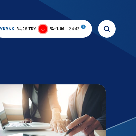
i
%-1.66
YKBNK
34,28 TRY
24:42