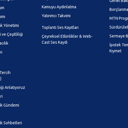
Genel Bak
Kamuyu Aydınlatma
lum
Borçlanma 
Yatırımcı Takvimi
şımı
MTN Prog
k Yönetimi
Sürdürüleb
Toplantı Ses Kayıtları
 ve Çeşitliliği
Sermaye B
Çeyreksel Etkinlikler & Web-
Cast Ses Kaydı
cılık
İpotek Te
Kıymet
kı
 Tercih
)
iği Anlatıyoruz
ri
lik Gündemi
ik Sohbetleri