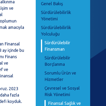
Kalkınma
Genel Bakış
lişim ve
Sürdürülebilirlik
al
Yönetimi
 toplumun
nmak amacıyla
Sürdürülebilirlik
Yolculuğu
Sürdürülebilir
an Finansal
Finansman
8 ay içinde bu
amı Finans
Sürdürülebilir
al ve
Borçlanma
ef ve
Sorumlu Ürün ve
finansal
Hizmetler
Çevresel ve Sosyal
oruz. 2023
Risk Yönetimi
 daha fazla
edefi koyduk.
Finansal Sağlık ve