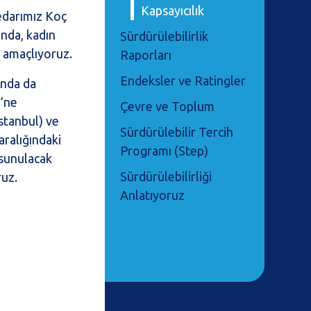
Kapsayıcılık
sedarımız Koç
ında, kadın
Sürdürülebilirlik
ı amaçlıyoruz.
Raporları
Endeksler ve Ratingler
ında da
ü’ne
Çevre ve Toplum
stanbul) ve
Sürdürülebilir Tercih
aralığındaki
Programı (Step)
 sunulacak
Sürdürülebilirliği
ruz.
Anlatıyoruz