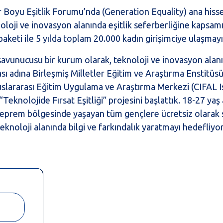
ler Boyu Eşitlik Forumu’nda (Generation Equality) ana his
loji ve inovasyon alanında eşitlik seferberliğine kapsam
 paketi ile 5 yılda toplam 20.000 kadın girişimciye ulaşmay
z savunucusu bir kurum olarak, teknoloji ve inovasyon alan
ması adına Birleşmiş Milletler Eğitim ve Araştırma Enstitüs
luslararası Eğitim Uygulama ve Araştırma Merkezi (CIFAL I
Teknolojide Fırsat Eşitliği” projesini başlattık. 18-27 yaş 
 deprem bölgesinde yaşayan tüm gençlere ücretsiz olarak
teknoloji alanında bilgi ve farkındalık yaratmayı hedefliyo