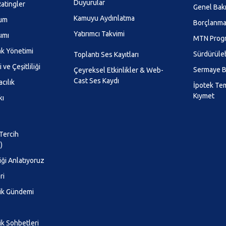
Duyurular
atingler
Genel Bak
Kamuyu Aydınlatma
lum
Borçlanma 
Yatırımcı Takvimi
şımı
MTN Prog
k Yönetimi
Sürdürüleb
Toplantı Ses Kayıtları
 ve Çeşitliliği
Sermaye B
Çeyreksel Etkinlikler & Web-
Cast Ses Kaydı
cılık
İpotek Te
Kıymet
kı
 Tercih
)
iği Anlatıyoruz
ri
lik Gündemi
ik Sohbetleri