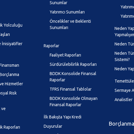
Sunumlar
Yatırımc
Yatırımcı Sunumları
Yatırım
Öncelikler ve Beklenti
lik Yolculuğu
Sunumları
Neden Yapı
aşları
Yapmalıyı
 İnisiyatifler
Neden Tür
Raporlar
Neden Tür
Faaliyet Raporları
Sistemi?
Sürdürülebilirlik Raporları
 Finansman
Neden Yap
BDDK Konsolide Finansal
 Borçlanma
Raporlar
Temettüle
ve Hizmetler
TFRS Finansal Tablolar
Sermaye Ar
syal Risk
BDDK Konsolide Olmayan
Analistler
Finansal Raporlar
k ve
İlk Bakışta Yapı Kredi
Borçlanma 
Duyurular
ik Raporları