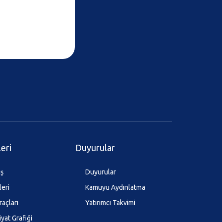
leri
Duyurular
ış
Duyurular
leri
Kamuyu Aydınlatma
raçları
Yatırımcı Takvimi
iyat Grafiği