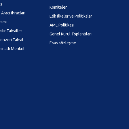
ış
Komiteler
Aracı İhraçları
Etik İlkeler ve Politikalar
ramı
AML Politikası
ilir Tahviller
Genel Kurul Toplantıları
enzeri Tahvil
Esas sözleşme
minatlı Menkul