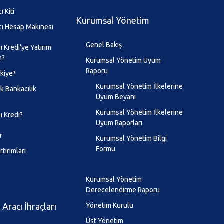
ı Kiti
Kurumsal Yönetim
cı Hesap Makinesi
Genel Bakış
 Kredi'ye Yatırım
m?
Kurumsal Yönetim Uyum
Raporu
kiye?
Kurumsal Yönetim İlkelerine
k Bankacılık
Uyum Beyanı
Kurumsal Yönetim İlkelerine
ı Kredi?
Uyum Raporları
r
Kurumsal Yönetim Bilgi
Formu
tırımları
Kurumsal Yönetim
Derecelendirme Raporu
Aracı İhraçları
Yönetim Kurulu
Üst Yönetim