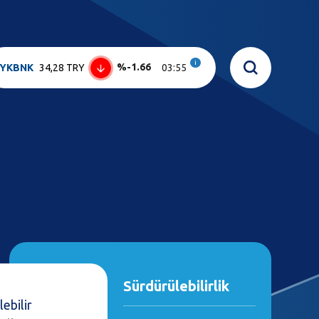
i
%-1.66
YKBNK
34,28 TRY
03:55
Sürdürülebilirlik
lebilir