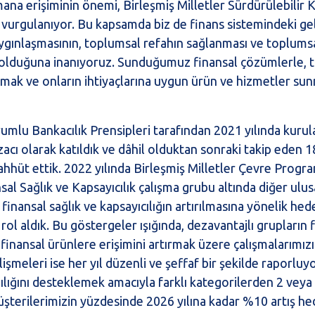
na erişiminin önemi, Birleşmiş Milletler Sürdürülebilir 
vurgulanıyor. Bu kapsamda biz de finans sistemindeki ge
aygınlaşmasının, toplumsal refahın sağlanması ve toplums
mli olduğuna inanıyoruz. Sunduğumuz finansal çözümlerle,
rmak ve onların ihtiyaçlarına uygun ürün ve hizmetler su
rumlu Bankacılık Prensipleri tarafından 2021 yılında kurul
zacı olarak katıldık ve dâhil olduktan sonraki takip eden 1
ahhüt ettik. 2022 yılında Birleşmiş Milletler Çevre Progr
sal Sağlık ve Kapsayıcılık çalışma grubu altında diğer ulus
 finansal sağlık ve kapsayıcılığın artırılmasına yönelik hed
rol aldık. Bu göstergeler ışığında, dezavantajlı grupların 
 finansal ürünlere erişimini artırmak üzere çalışmalarımızı
şmeleri ise her yıl düzenli ve şeffaf bir şekilde raporluy
klılığını desteklemek amacıyla farklı kategorilerden 2 veya
müşterilerimizin yüzdesinde 2026 yılına kadar %10 artış h