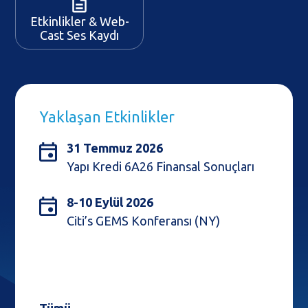
Etkinlikler & Web-
Cast Ses Kaydı
Yaklaşan Etkinlikler
31 Temmuz 2026
14
Yapı Kredi 6A26 Finansal Sonuçları
G
(L
8-10 Eylül 2026
Citi’s GEMS Konferansı (NY)
15
J.
Ma
(L
Tümü