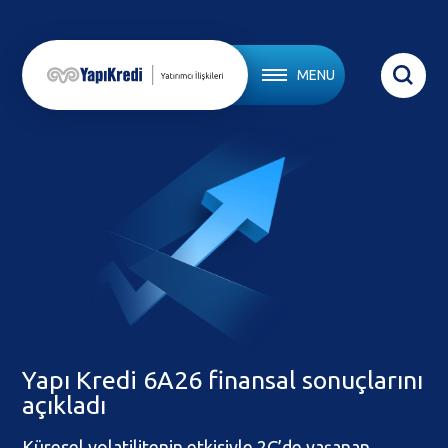
MENU
Yapı Kredi 6A26 finansal sonuçlarını
açıkladı
Küresel volatilitenin etkisiyle 2Ç’de yaşanan