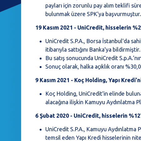
payları için zorunlu pay alım teklifi s
bulunmak üzere SPK'ya başvurmuştur
19 Kasım 2021 - UniCredit, hisselerin %2'
UniCredit S.P.A., Borsa İstanbul'da sah
itibarıyla sattığını Banka'ya bildirmiştir.
Bu satış sonucunda UniCredit S.p.A.’nı
Sonuç olarak, halka açıklık oranı %30,
9 Kasım 2021 - Koç Holding, Yapı Kredi'n
Koç Holding, UniCredit'in elinde bulun
alacağına ilişkin Kamuyu Aydınlatma Pl
6 Şubat 2020 - UniCredit, hisselerin %12'
UniCredit S.P.A., Kamuyu Aydınlatma P
temsil eden Yapı Kredi hisselerinin nit