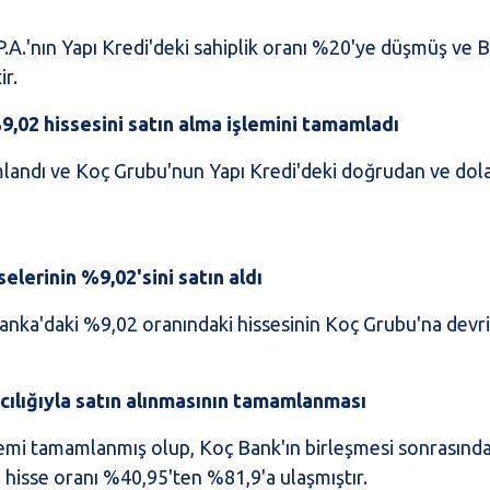
P.A.'nın Yapı Kredi'deki sahiplik oranı %20'ye düşmüş ve 
ir.
9,02 hissesini satın alma işlemini tamamladı
landı ve Koç Grubu'nun Yapı Kredi'deki doğrudan ve dola
elerinin %9,02'sini satın aldı
Banka'daki %9,02 oranındaki hissesinin Koç Grubu'na dev
cılığıyla satın alınmasının tamamlanması
işlemi tamamlanmış olup, Koç Bank'ın birleşmesi sonrasın
u hisse oranı %40,95'ten %81,9'a ulaşmıştır.