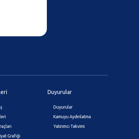
leri
Duyurular
ış
Duyurular
leri
Kamuyu Aydınlatma
raçları
Yatırımcı Takvimi
iyat Grafiği