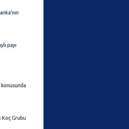
Banka'nın
ylı payı
ri konusunda
da Koç Grubu