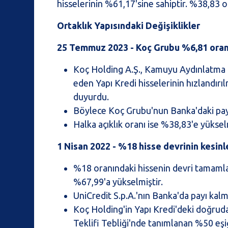
hisselerinin %61,17'sine sahiptir. %38,83 o
Ortaklık Yapısındaki Değişiklikler
25 Temmuz 2023 - Koç Grubu %6,81 oranın
Koç Holding A.Ş., Kamuyu Aydınlatma P
eden Yapı Kredi hisselerinin hızlandırı
duyurdu.
Böylece Koç Grubu'nun Banka'daki pa
Halka açıklık oranı ise %38,83'e yükselm
1 Nisan 2022 - %18 hisse devrinin kesin
%18 oranındaki hissenin devri tamamla
%67,99'a yükselmiştir.
UniCredit S.p.A.'nın Banka'da payı kalm
Koç Holding'in Yapı Kredi'deki doğrud
Teklifi Tebliği'nde tanımlanan %50 eşiğ