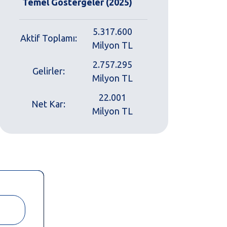
Temel Göstergeler (2025)
5.317.600
Aktif Toplamı:
Milyon TL
2.757.295
Gelirler:
Milyon TL
22.001
Net Kar:
Milyon TL