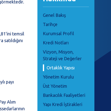
 görmektedir.
Genel Bakış
Tarihçe
Kurumsal Profil
81'ini temsil
 satıldığını
Kredi Notları
Vizyon, Misyon,
Strateji ve Değerler
Ortaklık Yapısı
Yönetim Kurulu
lı payı
Üst Yönetim
Bankacılık Faaliyetleri
 Pay Alım
Yapı Kredi İştirakleri
ssedarlarının