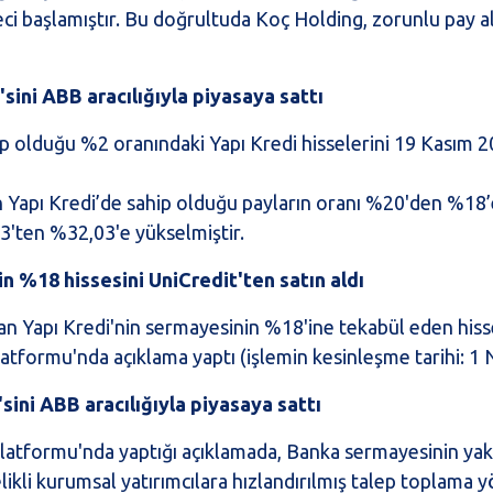
üreci başlamıştır. Bu doğrultuda Koç Holding, zorunlu pay a
.
sini ABB aracılığıyla piyasaya sattı
ip olduğu %2 oranındaki Yapı Kredi hisselerini 19 Kasım 2
n Yapı Kredi’de sahip olduğu payların oranı %20'den %18’e
03'ten %32,03'e yükselmiştir.
in %18 hissesini UniCredit'ten satın aldı
an Yapı Kredi'nin sermayesinin %18'ine tekabül eden hisse
atformu'nda açıklama yaptı (işlemin kesinleşme tarihi: 1 
sini ABB aracılığıyla piyasaya sattı
latformu'nda yaptığı açıklamada, Banka sermayesinin yak
elikli kurumsal yatırımcılara hızlandırılmış talep toplama 