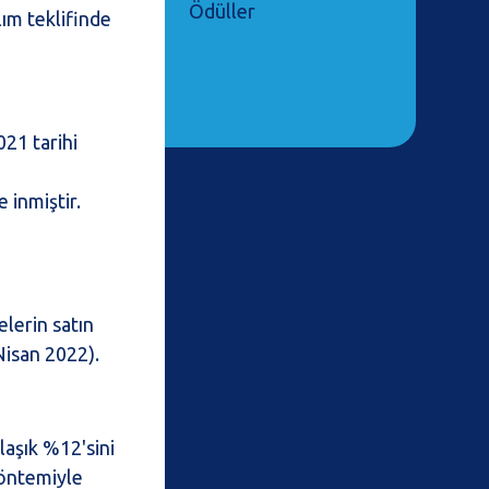
Ödüller
lım teklifinde
021 tarihi
 inmiştir.
lerin satın
Nisan 2022).
laşık %12'sini
yöntemiyle