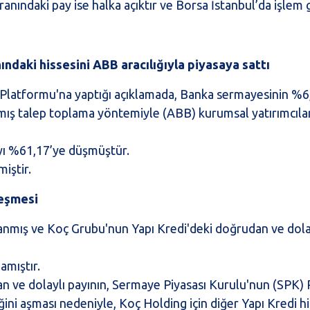
ranındaki pay ise halka açıktır ve Borsa İstanbul’da işlem
daki hissesini ABB aracılığıyla piyasaya sattı
latformu'na yaptığı açıklamada, Banka sermayesinin %6,
lmış talep toplama yöntemiyle (ABB) kurumsal yatırımcılara
yı %61,17’ye düşmüştür.
iştir.
leşmesi
nmış ve Koç Grubu'nun Yapı Kredi'deki doğrudan ve dolay
amıştır.
an ve dolaylı payının, Sermaye Piyasası Kurulu'nun (SPK)
ini aşması nedeniyle, Koç Holding için diğer Yapı Kredi hi