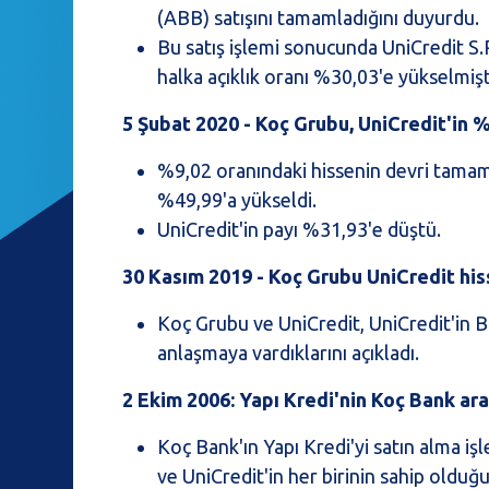
(ABB) satışını tamamladığını duyurdu.
Bu satış işlemi sonucunda UniCredit S.
halka açıklık oranı %30,03'e yükselmişt
5 Şubat 2020 - Koç Grubu, UniCredit'in %
%9,02 oranındaki hissenin devri tamam
%49,99'a yükseldi.
UniCredit'in payı %31,93'e düştü.
30 Kasım 2019 - Koç Grubu UniCredit hiss
Koç Grubu ve UniCredit, UniCredit'in 
anlaşmaya vardıklarını açıkladı.
2 Ekim 2006: Yapı Kredi'nin Koç Bank ara
Koç Bank'ın Yapı Kredi'yi satın alma 
ve UniCredit'in her birinin sahip olduğ