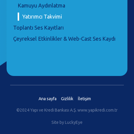
Kamuyu Aydınlatma
Yatırımcı Takvimi
Toplantı Ses Kayıtları
Çeyreksel Etkinlikler & Web-Cast Ses Kaydı
Ana sayfa
Gizlilik
İletişim
©2024 Yapı ve Kredi Bankası A.Ş.
www.yapikredi.com.tr
Site by LuckyEye