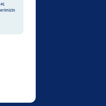
maç
lerimizin