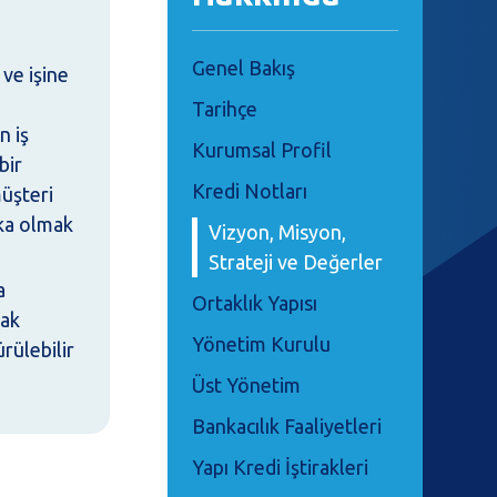
Genel Bakış
 ve işine
Tarihçe
n iş
Kurumsal Profil
bir
Kredi Notları
üşteri
nka olmak
Vizyon, Misyon,
n
Strateji ve Değerler
a
Ortaklık Yapısı
rak
Yönetim Kurulu
rülebilir
Üst Yönetim
Bankacılık Faaliyetleri
Yapı Kredi İştirakleri