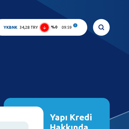
i
%0
YKBNK
34,28 TRY
09:59
Yapı Kredi
Hakkında