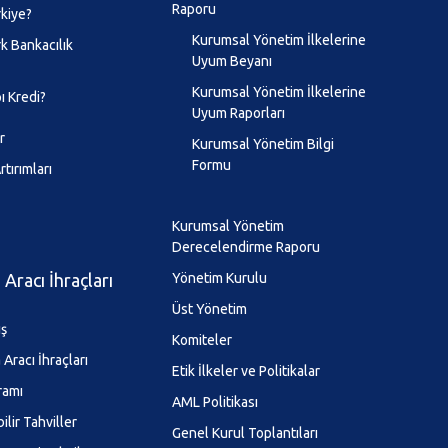
Raporu
kiye?
Kurumsal Yönetim İlkelerine
k Bankacılık
Uyum Beyanı
Kurumsal Yönetim İlkelerine
ı Kredi?
Uyum Raporları
r
Kurumsal Yönetim Bilgi
Formu
tırımları
Kurumsal Yönetim
Derecelendirme Raporu
Aracı İhraçları
Yönetim Kurulu
Üst Yönetim
ış
Komiteler
Aracı İhraçları
Etik İlkeler ve Politikalar
ramı
AML Politikası
ilir Tahviller
Genel Kurul Toplantıları