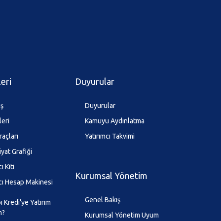
leri
Duyurular
ış
Duyurular
leri
Kamuyu Aydınlatma
raçları
Yatırımcı Takvimi
iyat Grafiği
ı Kiti
Kurumsal Yönetim
cı Hesap Makinesi
Genel Bakış
 Kredi'ye Yatırım
m?
Kurumsal Yönetim Uyum