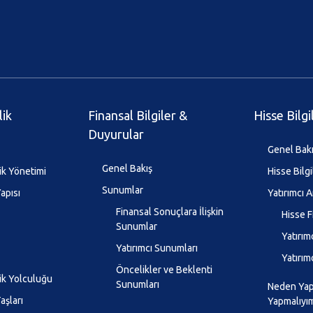
lik
Finansal Bilgiler &
Hisse Bilgi
Duyurular
Genel Bak
Genel Bakış
ik Yönetimi
Hisse Bilgi
Sunumlar
apısı
Yatırımcı A
Finansal Sonuçlara İlişkin
Hisse F
Sunumlar
Yatırımc
Yatırımcı Sunumları
Yatırım
Öncelikler ve Beklenti
lik Yolculuğu
Sunumları
Neden Yapı
aşları
Yapmalıyı