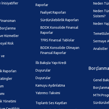
 İnisiyatifler
Neden Tür
Raporlar
Neden Tür
Faaliyet Raporları
Sistemi?
Sürdürülebilirlik Raporları
 Finansman
Neden Yap
BDDK Konsolide Finansal
 Borçlanma
Raporlar
Temettüle
ve Hizmetler
TFRS Finansal Tablolar
Sermaye Ar
syal Risk
BDDK Konsolide Olmayan
Analistler
Finansal Raporlar
k ve
İlk Bakışta Yapı Kredi
Borçlanma 
Duyurular
ik Raporları
Duyurular
atingler
Genel Bak
Kamuyu Aydınlatma
lum
Borçlanma 
Yatırımcı Takvimi
şımı
MTN Prog
k Yönetimi
Sürdürüleb
Toplantı Ses Kayıtları
 ve Çeşitliliği