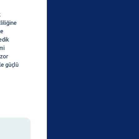
k
liliğine
te
edik
mi
 zor
ile güçlü