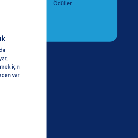
Ödüller
ık
nda
yar,
rmek için
eden var