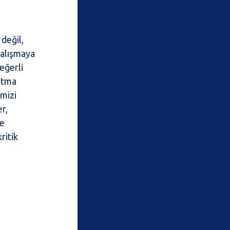
 değil,
 çalışmaya
değerli
katma
imizi
er,
ve
kritik