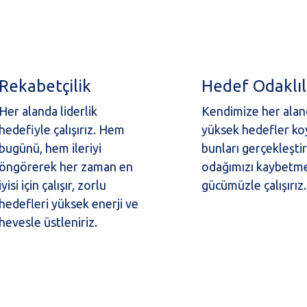
Rekabetçilik
Hedef Odaklıl
Her alanda liderlik
Kendimize her ala
hedefiyle çalışırız. Hem
yüksek hedefler ko
bugünü, hem ileriyi
bunları gerçekleşti
öngörerek her zaman en
odağımızı kaybetm
iyisi için çalışır, zorlu
gücümüzle çalışırız.
hedefleri yüksek enerji ve
hevesle üstleniriz.