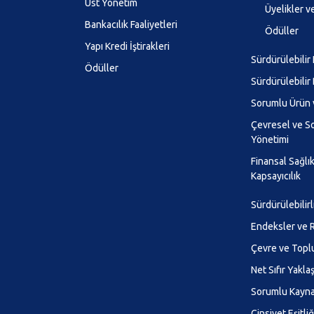
Üst Yönetim
Üyelikler ve
Bankacılık Faaliyetleri
Ödüller
Yapı Kredi İştirakleri
Sürdürülebilir
Ödüller
Sürdürülebilir
Sorumlu Ürün 
Çevresel ve So
Yönetimi
Finansal Sağlı
Kapsayıcılık
Sürdürülebilirl
Endeksler ve R
Çevre ve Top
Net Sıfır Yakla
Sorumlu Kayna
Cinsiyet Eşitliği