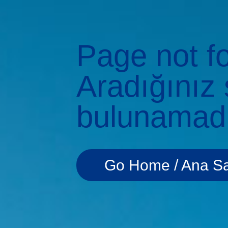
Page not fo
Aradığınız 
bulunamad
Go Home / Ana S